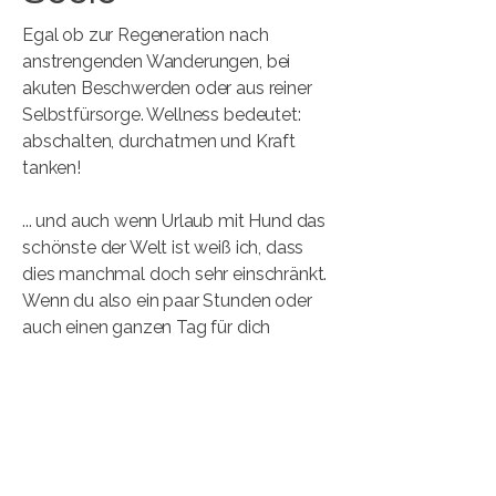
Egal ob zur Regeneration nach
anstrengenden Wanderungen, bei
akuten Beschwerden oder aus reiner
Selbstfürsorge. Wellness bedeutet:
abschalten, durchatmen und Kraft
tanken!
... und auch wenn Urlaub mit Hund das
schönste der Welt ist weiß ich, dass
dies manchmal doch sehr einschränkt.
Wenn du also ein paar Stunden oder
auch einen ganzen Tag für dich
brauchst und ohne schlechtes
Gewissen oder unruhige Gedanken
deine Auszeit genießen möchtest
sprich uns gerne an und nutze
meinen
Dog Sitting Service.